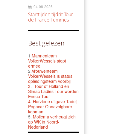
04-08-2026
Starttijden tijdrit Tour
de France Femmes
Best gelezen
1.
Mannenteam
VolkerWessels stopt
ermee
2.
Vrouwenteam
VolkerWessels is status
opleidingsteam voorbij
3.
Tour of Holland en
Simac Ladies Tour worden
Eneco Tour
4 Herziene uitgave Tadej
Pogacar Onnavolgbare
kopman
5.
Mollema verheugt zich
op WK in Noord-
Nederland