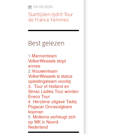
04-08-2026
Starttijden tijdrit Tour
de France Femmes
Best gelezen
1.
Mannenteam
VolkerWessels stopt
ermee
2.
Vrouwenteam
VolkerWessels is status
opleidingsteam voorbij
3.
Tour of Holland en
Simac Ladies Tour worden
Eneco Tour
4 Herziene uitgave Tadej
Pogacar Onnavolgbare
kopman
5.
Mollema verheugt zich
op WK in Noord-
Nederland