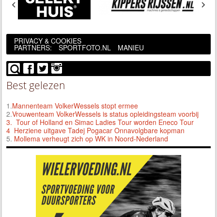
PRIVACY & COOKIES
PARTNERS:
SPORTFOTO.NL
MANIEU
Best gelezen
1.
Mannenteam VolkerWessels stopt ermee
2.
Vrouwenteam VolkerWessels is status opleidingsteam voorbij
3.
Tour of Holland en Simac Ladies Tour worden Eneco Tour
4 Herziene uitgave Tadej Pogacar Onnavolgbare kopman
5.
Mollema verheugt zich op WK in Noord-Nederland