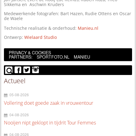
Sikkema en Aschwin Kruders
Medewerkende fotografen: Bart Hazen, Rudie Ottens en Oscar
de Waele
Technische realisatie & onderhoud:
Manieu.nl
Ontwerp:
Wielaard Studio
PRIVACY & COOKIES
PARTNERS:
SPORTFOTO.NL
MANIEU
Actueel
05-08-2026
Vollering doet goede zaak in vrouwentour
04-08-2026
Nooijen nipt geklopt in tijdrit Tour Femmes
04-08-2026