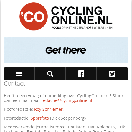
Contact
Zoek
Heeft u een vraag of opmerking over CyclingOnline.nl? Stuur
dan een mail naar
redactie@cyclingonline.nl
.
Hoofdredactie:
Roy Schriemer,
Fotoredactie:
Sportfoto
(Dick Soepenberg)
Medewerkende journalisten/columnisten: Dan Rolandus, Erik
Jan Jansen, Evert de Rooij Luc Reinds, Ruben Roza, Theo