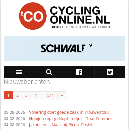
Nieuwsberichten
Zoek
...
1
2
3
4
511
»
05-08-2026
Vollering doet goede zaak in vrouwentour
04-08-2026
Nooijen nipt geklopt in tijdrit Tour Femmes
04-08-2026
Jakobsen is klaar bij Picnic-PostNL