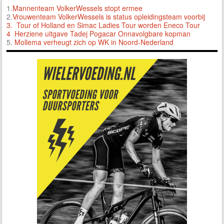
1.
Mannenteam VolkerWessels stopt ermee
2.
Vrouwenteam VolkerWessels is status opleidingsteam voorbij
3.
Tour of Holland en Simac Ladies Tour worden Eneco Tour
4 Herziene uitgave Tadej Pogacar Onnavolgbare kopman
5.
Mollema verheugt zich op WK in Noord-Nederland