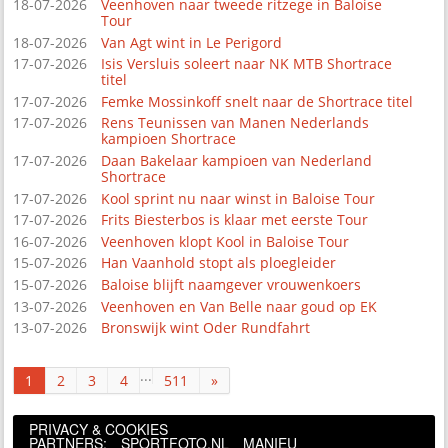
18-07-2026
Veenhoven naar tweede ritzege in Baloise
Tour
18-07-2026
Van Agt wint in Le Perigord
17-07-2026
Isis Versluis soleert naar NK MTB Shortrace
titel
17-07-2026
Femke Mossinkoff snelt naar de Shortrace titel
17-07-2026
Rens Teunissen van Manen Nederlands
kampioen Shortrace
17-07-2026
Daan Bakelaar kampioen van Nederland
Shortrace
17-07-2026
Kool sprint nu naar winst in Baloise Tour
17-07-2026
Frits Biesterbos is klaar met eerste Tour
16-07-2026
Veenhoven klopt Kool in Baloise Tour
15-07-2026
Han Vaanhold stopt als ploegleider
15-07-2026
Baloise blijft naamgever vrouwenkoers
13-07-2026
Veenhoven en Van Belle naar goud op EK
13-07-2026
Bronswijk wint Oder Rundfahrt
...
1
2
3
4
511
»
PRIVACY & COOKIES
PARTNERS:
SPORTFOTO.NL
MANIEU