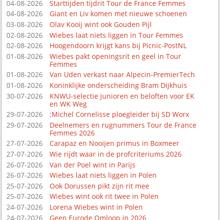
04-08-2026
Starttijden tijdrit Tour de France Femmes
04-08-2026
Giant en Liv komen met nieuwe schoenen
03-08-2026
Olav Kooij wint ook Gouden Pijl
02-08-2026
Wiebes laat niets liggen in Tour Femmes
02-08-2026
Hoogendoorn krijgt kans bij Picnic-PostNL
01-08-2026
Wiebes pakt openingsrit en geel in Tour
Femmes
01-08-2026
Van Uden verkast naar Alpecin-PremierTech
01-08-2026
Koninklijke onderscheiding Bram Dijkhuis
30-07-2026
KNWU-selectie junioren en beloften voor EK
en WK Weg
29-07-2026
;Michel Cornelisse ploegleider bij SD Worx
29-07-2026
Deelnemers en rugnummers Tour de France
Femmes 2026
27-07-2026
Carapaz en Nooijen primus in Boxmeer
27-07-2026
Wie rijdt waar in de profcriteriums 2026
26-07-2026
Van der Poel wint in Parijs
26-07-2026
Wiebes laat niets liggen in Polen
25-07-2026
Ook Dorussen pikt zijn rit mee
25-07-2026
Wiebes wint ook rit twee in Polen
24-07-2026
Lorena Wiebes wint in Polen
24-07-2026
Geen Eurode Omloop in 2026