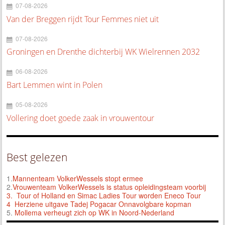
07-08-2026
Van der Breggen rijdt Tour Femmes niet uit
07-08-2026
Groningen en Drenthe dichterbij WK Wielrennen 2032
06-08-2026
Bart Lemmen wint in Polen
05-08-2026
Vollering doet goede zaak in vrouwentour
Best gelezen
1.
Mannenteam VolkerWessels stopt ermee
2.
Vrouwenteam VolkerWessels is status opleidingsteam voorbij
3.
Tour of Holland en Simac Ladies Tour worden Eneco Tour
4 Herziene uitgave Tadej Pogacar Onnavolgbare kopman
5.
Mollema verheugt zich op WK in Noord-Nederland