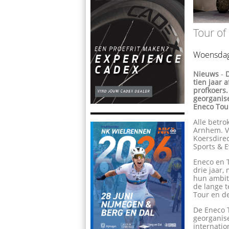
Tour of
Woensdag
Nieuws
-
tien jaar
profkoers.
georganis
Eneco Tour
Alle betr
Arnhem. V
Koersdirec
Sports & 
Eneco en 
drie jaar,
hun ambit
de lange 
Tour en de
De Eneco T
georganis
internatio