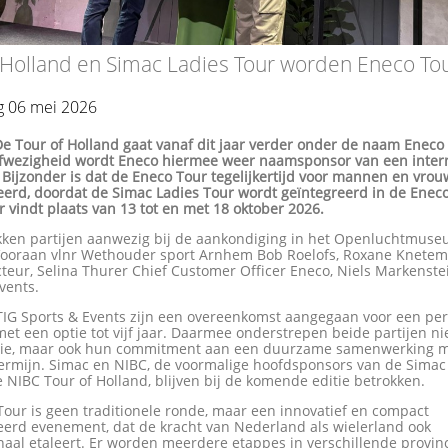
 Holland en Simac Ladies Tour worden Eneco To
 06 mei 2026
De Tour of Holland gaat vanaf dit jaar verder onder de naam Eneco
 afwezigheid wordt Eneco hiermee weer naamsponsor van een inter
 Bijzonder is dat de Eneco Tour tegelijkertijd voor mannen en vro
eerd, doordat de Simac Ladies Tour wordt geïntegreerd in de Enec
 vindt plaats van 13 tot en met 18 oktober 2026.
okken partijen aanwezig bij de aankondiging in het Openluchtmuse
ooraan vlnr Wethouder sport Arnhem Bob Roelofs, Roxane Knete
teur, Selina Thurer Chief Customer Officer Eneco, Niels Markenste
Events.
TIG Sports & Events zijn een overeenkomst aangegaan voor een pe
 met een optie tot vijf jaar. Daarmee onderstrepen beide partijen ni
ie, maar ook hun commitment aan een duurzame samenwerking m
termijn. Simac en NIBC, de voormalige hoofdsponsors van de Simac
 NIBC Tour of Holland, blijven bij de komende editie betrokken.
our is geen traditionele ronde, maar een innovatief en compact
eerd evenement, dat de kracht van Nederland als wielerland ook
naal etaleert. Er worden meerdere etappes in verschillende provin