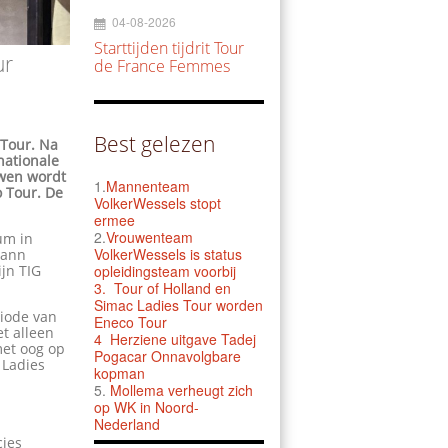
04-08-2026
Starttijden tijdrit Tour
ur
de France Femmes
Best gelezen
 Tour. Na
nationale
uwen wordt
1.
Mannenteam
o Tour. De
VolkerWessels stopt
ermee
2.
Vrouwenteam
um in
VolkerWessels is status
mann
ijn TIG
opleidingsteam voorbij
3.
Tour of Holland en
Simac Ladies Tour worden
riode van
Eneco Tour
et alleen
4 Herziene uitgave Tadej
et oog op
Pogacar Onnavolgbare
 Ladies
kopman
5.
Mollema verheugt zich
op WK in Noord-
Nederland
cies