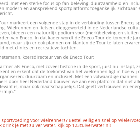
rd, met een sterke focus op fan-beleving, duurzaamheid en inclusi
een modern en aansprekend sportplatform: toegankelijk, zichtbaar 
ericht.
Tour markeert een volgende stap in de verbinding tussen Eneco, s
ng. Wielrennen en fietsen, diepgeworteld in de Nederlandse cultu
leven, bieden een natuurlijk podium voor (merk)beleving en sluite
rden van Eneco. In dat kader wordt de Eneco Tour de komende jar
amd, maar zijn er ook plannen om klanten de Tour te laten ervaren
ld met clinics en recreatieve tochten.
etemann, koersdirecteur van de Eneco Tour:
artner als Eneco, met zoveel historie in de sport, juist nu instapt, z
ent en erkent dat de toekomst van het wielrennen ligt in hoe wij 
rganiseren: duurzaam en inclusief. Met een volwaardige mannen-
ers door heel Nederland bouwen we aan een platform dat niet al
elevant is, maar ook maatschappelijk. Dat geeft vertrouwen en ener
ermijn.”
 sportvoeding voor wielrenners? Bestel veilig en snel op Wielervoe
 drink je met zuiver water, kijk op 123zuiverwater.nl!