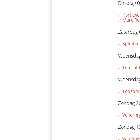
Dinsdag 0
Kortleve
Marc Re
Zaterdag
Splinter
Woensdag
Tour of
Woensdag
Topspor
Zondag 26
Vollerin
Zondag 19
Van Aal