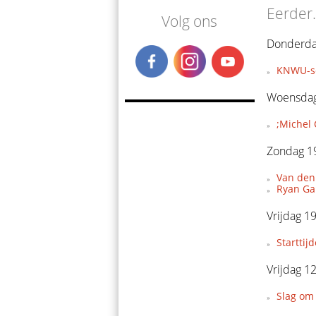
Eerder.
Volg ons
Donderdag
KNWU-se
Woensdag 
;Michel 
Zondag 19
Van den 
Ryan Gal
Vrijdag 1
Starttij
Vrijdag 1
Slag om 