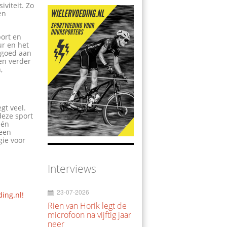
viteit. Zo
en
port en
ur en het
n goed aan
en verder
,
egt veel.
deze sport
 én
leen
gie voor
Interviews
23-07-2026
ding.nl!
Rien van Horik legt de
microfoon na vijftig jaar
neer