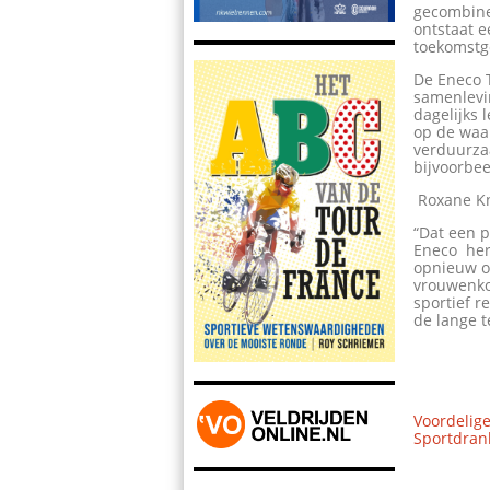
gecombinee
ontstaat 
toekomstg
De Eneco 
samenlevi
dagelijks 
op de waa
verduurza
bijvoorbee
Roxane Kn
“Dat een p
Eneco herk
opnieuw o
vrouwenko
sportief r
de lange t
Voordelige
Sportdrank