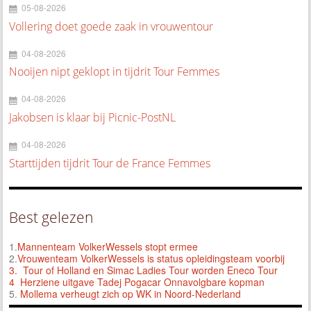
05-08-2026
Vollering doet goede zaak in vrouwentour
04-08-2026
Nooijen nipt geklopt in tijdrit Tour Femmes
04-08-2026
Jakobsen is klaar bij Picnic-PostNL
04-08-2026
Starttijden tijdrit Tour de France Femmes
Best gelezen
1.
Mannenteam VolkerWessels stopt ermee
2.
Vrouwenteam VolkerWessels is status opleidingsteam voorbij
3.
Tour of Holland en Simac Ladies Tour worden Eneco Tour
4 Herziene uitgave Tadej Pogacar Onnavolgbare kopman
5.
Mollema verheugt zich op WK in Noord-Nederland