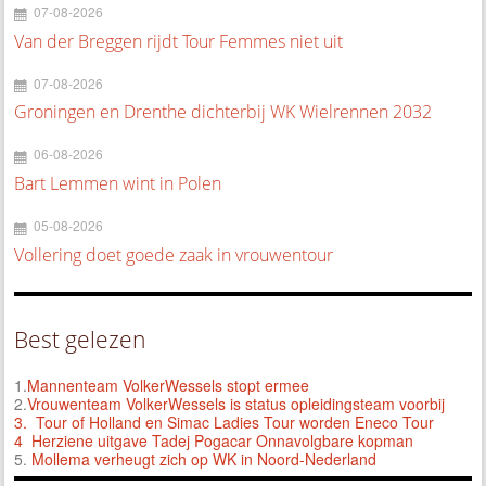
07-08-2026
Van der Breggen rijdt Tour Femmes niet uit
07-08-2026
Groningen en Drenthe dichterbij WK Wielrennen 2032
06-08-2026
Bart Lemmen wint in Polen
05-08-2026
Vollering doet goede zaak in vrouwentour
Best gelezen
1.
Mannenteam VolkerWessels stopt ermee
2.
Vrouwenteam VolkerWessels is status opleidingsteam voorbij
3.
Tour of Holland en Simac Ladies Tour worden Eneco Tour
4 Herziene uitgave Tadej Pogacar Onnavolgbare kopman
5.
Mollema verheugt zich op WK in Noord-Nederland