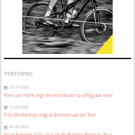
Interviews
23-07-2026
Rien van Horik legt de microfoon na vijftig jaar neer
17-06-2026
Frits Biesterbos mag al dromen van de Tour
04-06-2026
Roan Konings kijkt uit naar de Baloise Belgium Tour