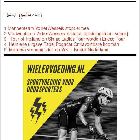
Best gelezen
1.
Mannenteam VolkerWessels stopt ermee
2.
Vrouwenteam VolkerWessels is status opleidingsteam voorbij
3.
Tour of Holland en Simac Ladies Tour worden Eneco Tour
4 Herziene uitgave Tadej Pogacar Onnavolgbare kopman
5.
Mollema verheugt zich op WK in Noord-Nederland