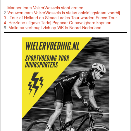
1.
Mannenteam VolkerWessels stopt ermee
2.
Vrouwenteam VolkerWessels is status opleidingsteam voorbij
3.
Tour of Holland en Simac Ladies Tour worden Eneco Tour
4 Herziene uitgave Tadej Pogacar Onnavolgbare kopman
5.
Mollema verheugt zich op WK in Noord-Nederland