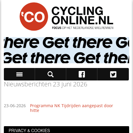
Nieuwsberichten 23 juni 2026
Zoek
23-06-2026
Programma NK Tijdrijden aangepast door
hitte
PRIVACY & COOKIES