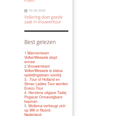
Polen
05-08-2026
Vollering doet goede
zaak in vrouwentour
Best gelezen
1.
Mannenteam
VolkerWessels stopt
ermee
2.
Vrouwenteam
VolkerWessels is status
opleidingsteam voorbij
3.
Tour of Holland en
Simac Ladies Tour worden
Eneco Tour
4 Herziene uitgave Tadej
Pogacar Onnavolgbare
kopman
5.
Mollema verheugt zich
op WK in Noord-
Nederland