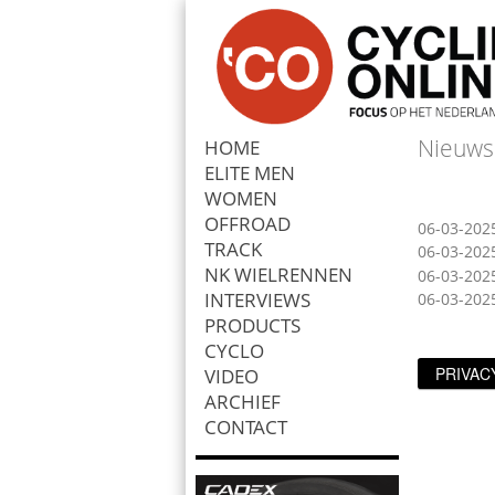
Nieuws
HOME
ELITE MEN
Zoek
WOMEN
OFFROAD
06-03-202
TRACK
06-03-202
NK WIELRENNEN
06-03-202
INTERVIEWS
06-03-202
PRODUCTS
CYCLO
PRIVAC
VIDEO
ARCHIEF
CONTACT