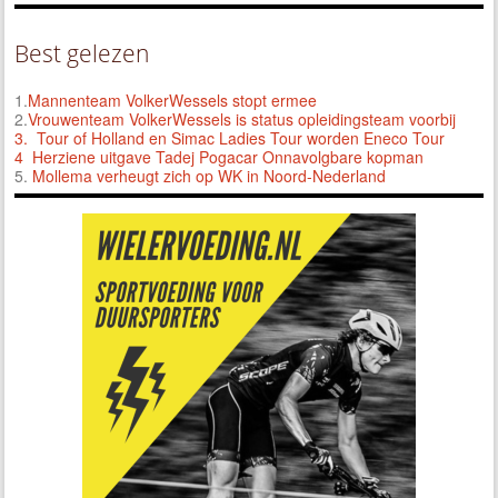
Best gelezen
1.
Mannenteam VolkerWessels stopt ermee
2.
Vrouwenteam VolkerWessels is status opleidingsteam voorbij
3.
Tour of Holland en Simac Ladies Tour worden Eneco Tour
4 Herziene uitgave Tadej Pogacar Onnavolgbare kopman
5.
Mollema verheugt zich op WK in Noord-Nederland