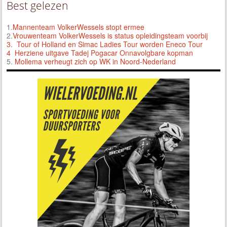
Best gelezen
1.
Mannenteam VolkerWessels stopt ermee
2.
Vrouwenteam VolkerWessels is status opleidingsteam voorbij
3.
Tour of Holland en Simac Ladies Tour worden Eneco Tour
4 Herziene uitgave Tadej Pogacar Onnavolgbare kopman
5.
Mollema verheugt zich op WK in Noord-Nederland