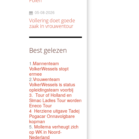
Polen
05-08-2026
Vollering doet goede
zaak in vrouwentour
Best gelezen
1.
Mannenteam
VolkerWessels stopt
ermee
2.
Vrouwenteam
VolkerWessels is status
opleidingsteam voorbij
3.
Tour of Holland en
Simac Ladies Tour worden
Eneco Tour
4 Herziene uitgave Tadej
Pogacar Onnavolgbare
kopman
5.
Mollema verheugt zich
op WK in Noord-
Nederland