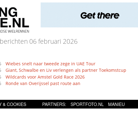
berichten 06 februari 2026
6
Wiebes snelt naar tweede zege in UAE Tour
6
Giant, Schwalbe en Liv verlengen als partner Toekomstcup
6
Wildcards voor Amstel Gold Race 2026
6
Ronde van Overijssel past route aan
Y & COOKIES
PARTNERS:
SPORTFOTO.NL
MANIEU