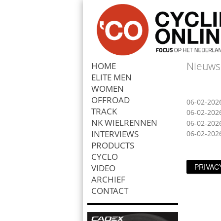
Nieuws
HOME
ELITE MEN
Zoek
WOMEN
OFFROAD
06-02-202
TRACK
06-02-202
NK WIELRENNEN
06-02-202
INTERVIEWS
06-02-202
PRODUCTS
CYCLO
PRIVAC
VIDEO
ARCHIEF
CONTACT