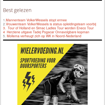
Best gelezen
1.
Mannenteam VolkerWessels stopt ermee
2.
Vrouwenteam VolkerWessels is status opleidingsteam voorbij
3.
Tour of Holland en Simac Ladies Tour worden Eneco Tour
4 Herziene uitgave Tadej Pogacar Onnavolgbare kopman
5.
Mollema verheugt zich op WK in Noord-Nederland