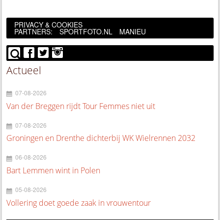
PRIVACY & COOKIES
PARTNERS:
SPORTFOTO.NL
MANIEU
Actueel
07-08-2026
Van der Breggen rijdt Tour Femmes niet uit
07-08-2026
Groningen en Drenthe dichterbij WK Wielrennen 2032
06-08-2026
Bart Lemmen wint in Polen
05-08-2026
Vollering doet goede zaak in vrouwentour