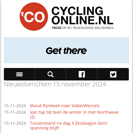
Nieuwsberichten 15 november 2024
Zoek
15-11-2024
Maud Rijnbeek naar VolkerWessels
15-11-2024
Van top tot teen de winter in met Northwave
(2)
15-11-2024
Tussenstand na dag 3 Zesdaagse Gent:
spanning blijft