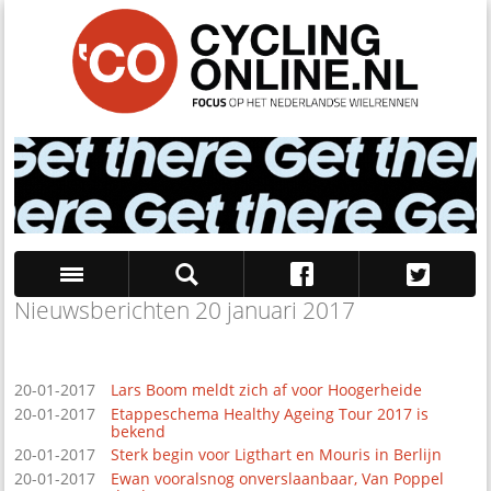
Nieuwsberichten 20 januari 2017
Zoek
20-01-2017
Lars Boom meldt zich af voor Hoogerheide
20-01-2017
Etappeschema Healthy Ageing Tour 2017 is
bekend
20-01-2017
Sterk begin voor Ligthart en Mouris in Berlijn
20-01-2017
Ewan vooralsnog onverslaanbaar, Van Poppel