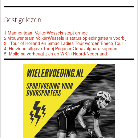
Best gelezen
1.
Mannenteam VolkerWessels stopt ermee
2.
Vrouwenteam VolkerWessels is status opleidingsteam voorbij
3.
Tour of Holland en Simac Ladies Tour worden Eneco Tour
4 Herziene uitgave Tadej Pogacar Onnavolgbare kopman
5.
Mollema verheugt zich op WK in Noord-Nederland