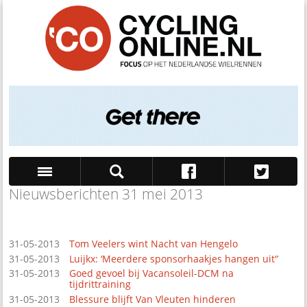
Nieuwsberichten 31 mei 2013
Zoek
31-05-2013
Tom Veelers wint Nacht van Hengelo
31-05-2013
Luijkx: ‘Meerdere sponsorhaakjes hangen uit'’
31-05-2013
Goed gevoel bij Vacansoleil-DCM na
tijdrittraining
31-05-2013
Blessure blijft Van Vleuten hinderen