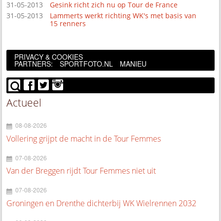
31-05-2013
Gesink richt zich nu op Tour de France
31-05-2013
Lammerts werkt richting WK's met basis van
15 renners
PRIVACY & COOKIES
PARTNERS:
SPORTFOTO.NL
MANIEU
Actueel
08-08-2026
Vollering grijpt de macht in de Tour Femmes
07-08-2026
Van der Breggen rijdt Tour Femmes niet uit
07-08-2026
Groningen en Drenthe dichterbij WK Wielrennen 2032