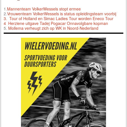
1.
Mannenteam VolkerWessels stopt ermee
2.
Vrouwenteam VolkerWessels is status opleidingsteam voorbij
3.
Tour of Holland en Simac Ladies Tour worden Eneco Tour
4 Herziene uitgave Tadej Pogacar Onnavolgbare kopman
5.
Mollema verheugt zich op WK in Noord-Nederland