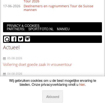
Tour 2026
17-06-2026
Deelnemers en rugnummers Tour de Suisse
mannen
PRIVACY & COOKIES
PARTNERS:
SPORTFOTO.NL
MANIEU
Actueel
05-08-2026
Vollering doet goede zaak in vrouwentour
04-08-2026
Nooijen nipt geklopt in tijdrit Tour Femmes
Wij gebruiken cookies om u de best mogelijke ervaring te
bieden. Onze privacyverklaring vindt u
hier
.
04-08-2026
Jakobsen is klaar bij Picnic-PostNL
Akkoord
04-08-2026