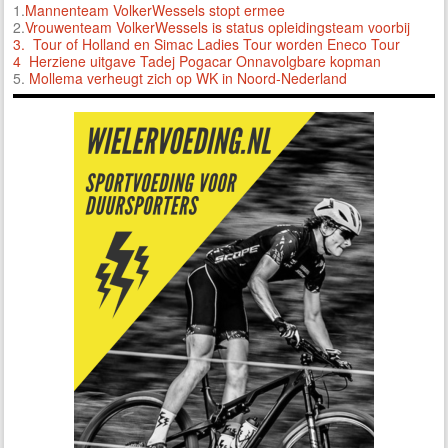
1.
Mannenteam VolkerWessels stopt ermee
2.
Vrouwenteam VolkerWessels is status opleidingsteam voorbij
3.
Tour of Holland en Simac Ladies Tour worden Eneco Tour
4 Herziene uitgave Tadej Pogacar Onnavolgbare kopman
5.
Mollema verheugt zich op WK in Noord-Nederland