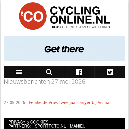
Nieuwsberichten 27 mei 2026
Zoek
27-05-2026
Femke de Vries twee jaar langer bij Visma
PRIVACY & COOKIES
PARTNERS:
SPORTFOTO.NL
MANIEU