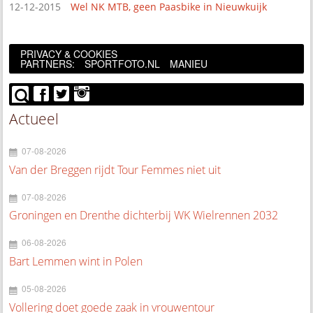
12-12-2015
Wel NK MTB, geen Paasbike in Nieuwkuijk
PRIVACY & COOKIES
PARTNERS:
SPORTFOTO.NL
MANIEU
Actueel
07-08-2026
Van der Breggen rijdt Tour Femmes niet uit
07-08-2026
Groningen en Drenthe dichterbij WK Wielrennen 2032
06-08-2026
Bart Lemmen wint in Polen
05-08-2026
Vollering doet goede zaak in vrouwentour