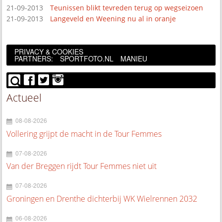
21-09-2013
Teunissen blikt tevreden terug op wegseizoen
21-09-2013
Langeveld en Weening nu al in oranje
PRIVACY & COOKIES
PARTNERS:
SPORTFOTO.NL
MANIEU
Actueel
08-08-2026
Vollering grijpt de macht in de Tour Femmes
07-08-2026
Van der Breggen rijdt Tour Femmes niet uit
07-08-2026
Groningen en Drenthe dichterbij WK Wielrennen 2032
06-08-2026