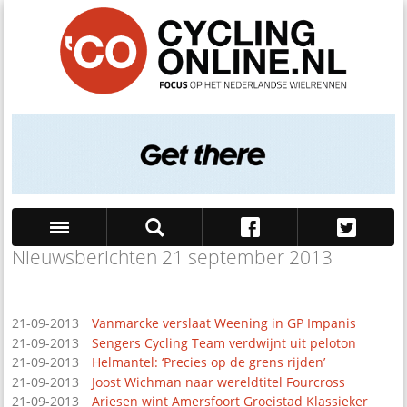
Nieuwsberichten 21 september 2013
Zoek
21-09-2013
Vanmarcke verslaat Weening in GP Impanis
21-09-2013
Sengers Cycling Team verdwijnt uit peloton
21-09-2013
Helmantel: ‘Precies op de grens rijden’
21-09-2013
Joost Wichman naar wereldtitel Fourcross
21-09-2013
Ariesen wint Amersfoort Groeistad Klassieker