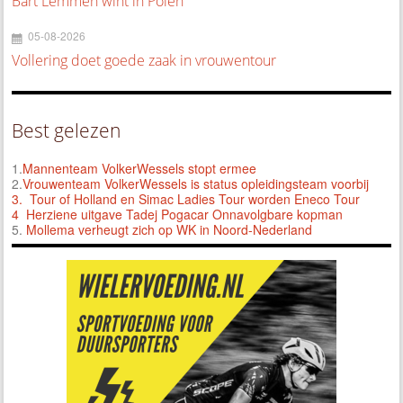
Bart Lemmen wint in Polen
05-08-2026
Vollering doet goede zaak in vrouwentour
Best gelezen
1.
Mannenteam VolkerWessels stopt ermee
2.
Vrouwenteam VolkerWessels is status opleidingsteam voorbij
3.
Tour of Holland en Simac Ladies Tour worden Eneco Tour
4 Herziene uitgave Tadej Pogacar Onnavolgbare kopman
5.
Mollema verheugt zich op WK in Noord-Nederland