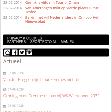
22-02-2014
Gesink is vijfde in Tour of Oman
22-02-2014
Van Amerongen mikt op vierde plaats BPost
Trofee
22-02-2014
Belkin met vijf Nederlanders in Omloop Het
Nieuwsblad
PRIVACY & COOKIES
PARTNERS:
SPORTFOTO.NL
MANIEU
Actueel
07-08-2026
Van der Breggen rijdt Tour Femmes niet uit
07-08-2026
Groningen en Drenthe dichterbij WK Wielrennen 2032
06-08-2026