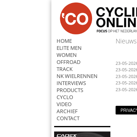
Nieuws
HOME
ELITE MEN
Zoek
WOMEN
OFFROAD
23-05-202
TRACK
23-05-202
NK WIELRENNEN
23-05-202
INTERVIEWS
23-05-202
PRODUCTS
23-05-202
CYCLO
VIDEO
PRIVAC
ARCHIEF
CONTACT