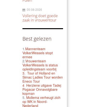
Polen
05-08-2026
Vollering doet goede
zaak in vrouwentour
Best gelezen
1.
Mannenteam
VolkerWessels stopt
ermee
2.
Vrouwenteam
VolkerWessels is status
opleidingsteam voorbij
3.
Tour of Holland en
Simac Ladies Tour worden
Eneco Tour
4 Herziene uitgave Tadej
Pogacar Onnavolgbare
kopman
5.
Mollema verheugt zich
op WK in Noord-
Nederland