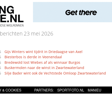
berichten 23 mei 2026
6
Gijs Winters wint tijdrit in Driedaagse van Axel
6
Biesterbos is derde in Veenendaal
6
Bredewold lost Wiebes af als winnaar Burgos
6
Buskermolen naar de winst in Zwartewaterland
6
Silje Bader wint ook de Vechtstede Omloop Zwartewaterland
Y & COOKIES
PARTNERS:
SPORTFOTO.NL
MANIEU