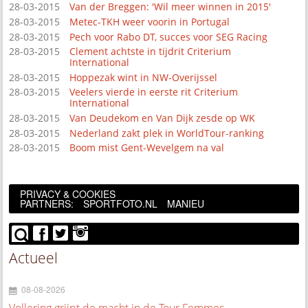
28-03-2015
Van der Breggen: 'Wil meer winnen in 2015'
28-03-2015
Metec-TKH weer voorin in Portugal
28-03-2015
Pech voor Rabo DT, succes voor SEG Racing
28-03-2015
Clement achtste in tijdrit Criterium
International
28-03-2015
Hoppezak wint in NW-Overijssel
28-03-2015
Veelers vierde in eerste rit Criterium
International
28-03-2015
Van Deudekom en Van Dijk zesde op WK
28-03-2015
Nederland zakt plek in WorldTour-ranking
28-03-2015
Boom mist Gent-Wevelgem na val
PRIVACY & COOKIES
PARTNERS:
SPORTFOTO.NL
MANIEU
Actueel
08-08-2026
Vollering grijpt de macht in de Tour Femmes