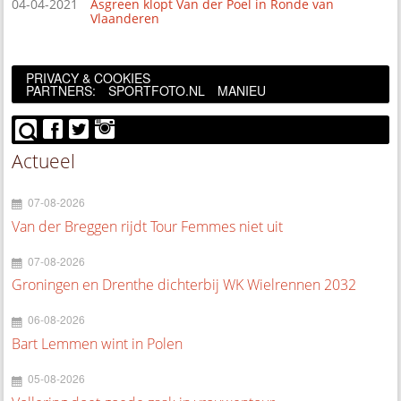
04-04-2021
Asgreen klopt Van der Poel in Ronde van
Vlaanderen
PRIVACY & COOKIES
PARTNERS:
SPORTFOTO.NL
MANIEU
Actueel
07-08-2026
Van der Breggen rijdt Tour Femmes niet uit
07-08-2026
Groningen en Drenthe dichterbij WK Wielrennen 2032
06-08-2026
Bart Lemmen wint in Polen
05-08-2026