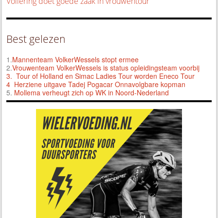
Vollering doet goede zaak in vrouwentour
Best gelezen
1.
Mannenteam VolkerWessels stopt ermee
2.
Vrouwenteam VolkerWessels is status opleidingsteam voorbij
3.
Tour of Holland en Simac Ladies Tour worden Eneco Tour
4 Herziene uitgave Tadej Pogacar Onnavolgbare kopman
5.
Mollema verheugt zich op WK in Noord-Nederland