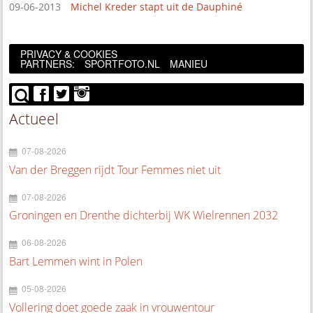
09-06-2013
Michel Kreder stapt uit de Dauphiné
PRIVACY & COOKIES
PARTNERS:
SPORTFOTO.NL
MANIEU
Actueel
07-08-2026
Van der Breggen rijdt Tour Femmes niet uit
07-08-2026
Groningen en Drenthe dichterbij WK Wielrennen 2032
06-08-2026
Bart Lemmen wint in Polen
05-08-2026
Vollering doet goede zaak in vrouwentour