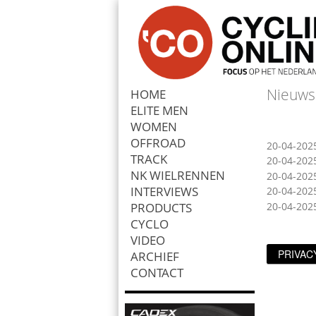
Nieuws
HOME
ELITE MEN
Zoek
WOMEN
OFFROAD
20-04-202
TRACK
20-04-202
NK WIELRENNEN
20-04-202
INTERVIEWS
20-04-202
PRODUCTS
20-04-202
CYCLO
VIDEO
PRIVAC
ARCHIEF
CONTACT