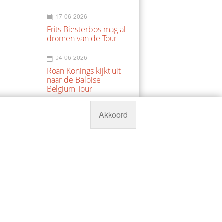
17-06-2026
Frits Biesterbos mag al
dromen van de Tour
04-06-2026
Roan Konings kijkt uit
naar de Baloise
Belgium Tour
30-05-2026
Akkoord
Volledig herstelde
Marijn van den Berg via
Copenhagen Sprint
naar NK
23-03-2026
Elmar Abma wil seizoen
lang kansen pakken