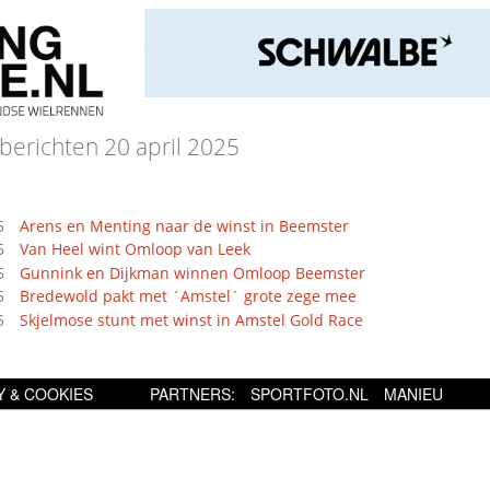
berichten 20 april 2025
5
Arens en Menting naar de winst in Beemster
5
Van Heel wint Omloop van Leek
5
Gunnink en Dijkman winnen Omloop Beemster
5
Bredewold pakt met ´Amstel´ grote zege mee
5
Skjelmose stunt met winst in Amstel Gold Race
Y & COOKIES
PARTNERS:
SPORTFOTO.NL
MANIEU