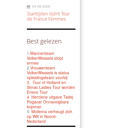
04-08-2026
Starttijden tijdrit Tour
de France Femmes
Best gelezen
1.
Mannenteam
VolkerWessels stopt
ermee
2.
Vrouwenteam
VolkerWessels is status
opleidingsteam voorbij
3.
Tour of Holland en
Simac Ladies Tour worden
Eneco Tour
4 Herziene uitgave Tadej
Pogacar Onnavolgbare
kopman
5.
Mollema verheugt zich
op WK in Noord-
Nederland