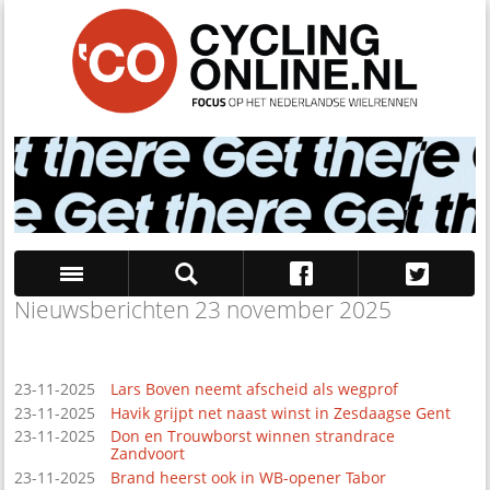
Nieuwsberichten 23 november 2025
Zoek
23-11-2025
Lars Boven neemt afscheid als wegprof
23-11-2025
Havik grijpt net naast winst in Zesdaagse Gent
23-11-2025
Don en Trouwborst winnen strandrace
Zandvoort
23-11-2025
Brand heerst ook in WB-opener Tabor