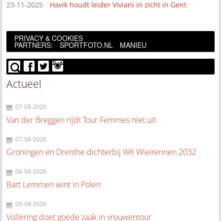
23-11-2025
Havik houdt leider Viviani in zicht in Gent
PRIVACY & COOKIES
PARTNERS:
SPORTFOTO.NL
MANIEU
Actueel
07-08-2026
Van der Breggen rijdt Tour Femmes niet uit
07-08-2026
Groningen en Drenthe dichterbij WK Wielrennen 2032
06-08-2026
Bart Lemmen wint in Polen
05-08-2026
Vollering doet goede zaak in vrouwentour