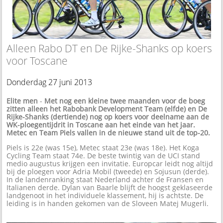
Alleen Rabo DT en De Rijke-Shanks op koers
voor Toscane
Donderdag 27 juni 2013
Elite men
-
Met nog een kleine twee maanden voor de boeg
zitten alleen het Rabobank Development Team (elfde) en De
Rijke-Shanks (dertiende) nog op koers voor deelname aan de
WK-ploegentijdrit in Toscane aan het einde van het jaar.
Metec en Team Piels vallen in de nieuwe stand uit de top-20.
Piels is 22e (was 15e), Metec staat 23e (was 18e). Het Koga
Cycling Team staat 74e. De beste twintig van de UCI stand
medio augustus krijgen een invitatie. Europcar leidt nog altijd
bij de ploegen voor Adria Mobil (tweede) en Sojusun (derde).
In de landenranking staat Nederland achter de Fransen en
Italianen derde. Dylan van Baarle blijft de hoogst geklaseerde
landgenoot in het individuele klassement, hij is achtste. De
leiding is in handen gekomen van de Sloveen Matej Mugerli.