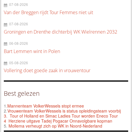
07-08-2026
Van der Breggen rijdt Tour Femmes niet uit
07-08-2026
Groningen en Drenthe dichterbij WK Wielrennen 2032
06-08-2026
Bart Lemmen wint in Polen
05-08-2026
Vollering doet goede zaak in vrouwentour
Best gelezen
1.
Mannenteam VolkerWessels stopt ermee
2.
Vrouwenteam VolkerWessels is status opleidingsteam voorbij
3.
Tour of Holland en Simac Ladies Tour worden Eneco Tour
4 Herziene uitgave Tadej Pogacar Onnavolgbare kopman
5.
Mollema verheugt zich op WK in Noord-Nederland