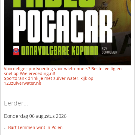
Voordelige sportvoeding voor wielrenners? Bestel veilig en
snel op Wielervoeding.nl!
Sportdrank drink je met zuiver water, kijk op
123zuiverwater.nl!
Eerder...
Donderdag 06 augustus 2026
Bart Lemmen wint in Polen