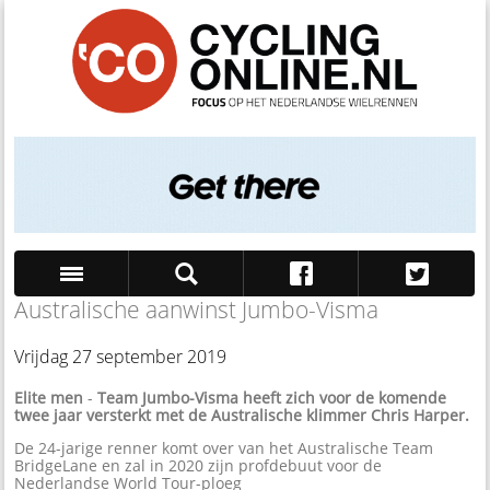
Australische aanwinst Jumbo-Visma
Zoek
Vrijdag 27 september 2019
Elite men
-
Team Jumbo-Visma heeft zich voor de komende
twee jaar versterkt met de Australische klimmer Chris Harper.
De 24-jarige renner komt over van het Australische Team
BridgeLane en zal in 2020 zijn profdebuut voor de
Nederlandse World Tour-ploeg