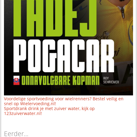
Voordelige sportvoeding voor wielrenners? Bestel veilig en
snel op Wielervoeding.nl!
Sportdrank drink je met zuiver water, kijk op
123zuiverwater.nl!
Eerder...