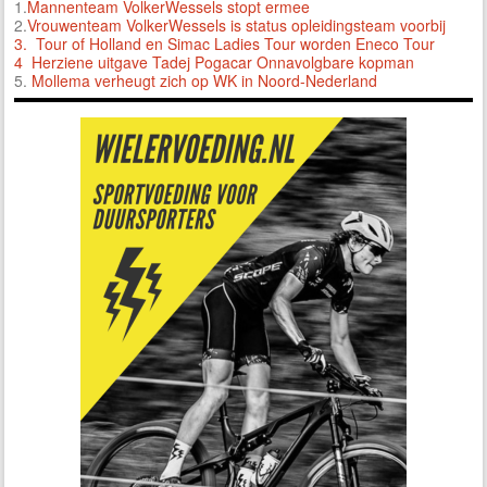
1.
Mannenteam VolkerWessels stopt ermee
2.
Vrouwenteam VolkerWessels is status opleidingsteam voorbij
3.
Tour of Holland en Simac Ladies Tour worden Eneco Tour
4 Herziene uitgave Tadej Pogacar Onnavolgbare kopman
5.
Mollema verheugt zich op WK in Noord-Nederland