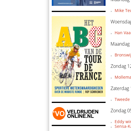
Mike Teu
Woensdag 
Han Vaan
Maandag 1
Bronswi
Zondag 12
Mollema
Zaterdag 
Tweede 
Zondag 05
Eddy wi
Sensa-Ka