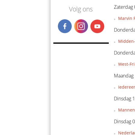
Zaterdag 
Volg ons
Marvin P
Donderdag
Midden-
Donderda
West-Fr
Maandag 
Iederee
Dinsdag 1
Mannent
Dinsdag 0
Nederla