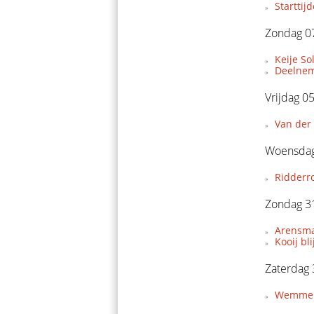
Starttij
Zondag 07
Keije So
Deelnem
Vrijdag 0
Van der 
Woensdag
Ridderr
Zondag 3
Arensman
Kooij bl
Zaterdag
Wemmers 