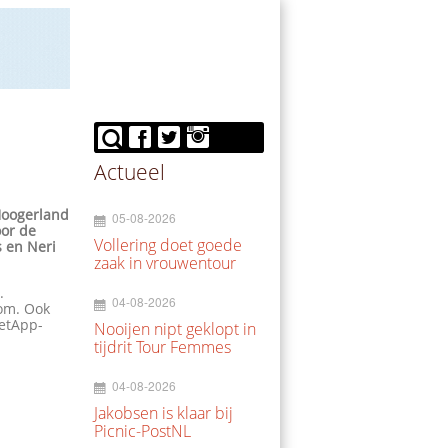
Actueel
 Hoogerland
05-08-2026
oor de
Vollering doet goede
 en Neri
zaak in vrouwentour
.
04-08-2026
kom. Ook
NetApp-
Nooijen nipt geklopt in
tijdrit Tour Femmes
04-08-2026
Jakobsen is klaar bij
Picnic-PostNL