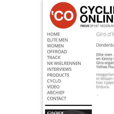
Giro d'I
HOME
ELITE MEN
Zoek
Donderda
WOMEN
OFFROAD
Elite men
TRACK
en Kenny v
NK WIELRENNEN
Giro-orga
Yellow Flu
INTERVIEWS
PRODUCTS
Hoogerland
In Milaan
CYCLO
hier rijd
VIDEO
Endura.
ARCHIEF
.
CONTACT