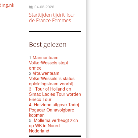
ding.nl!
04-08-2026
Starttijden tijdrit Tour
de France Femmes
Best gelezen
1.
Mannenteam
VolkerWessels stopt
ermee
2.
Vrouwenteam
VolkerWessels is status
opleidingsteam voorbij
3.
Tour of Holland en
Simac Ladies Tour worden
Eneco Tour
4 Herziene uitgave Tadej
Pogacar Onnavolgbare
kopman
5.
Mollema verheugt zich
op WK in Noord-
Nederland