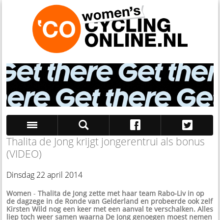
Thalita de Jong krijgt jongerentrui als bonus
Zoek
(VIDEO)
Dinsdag 22 april 2014
Women
-
Thalita de Jong zette met haar team Rabo-Liv in op
de dagzege in de Ronde van Gelderland en probeerde ook zelf
Kirsten Wild nog een keer met een aanval te verschalken. Alles
liep toch weer samen waarna De Jong genoegen moest nemen