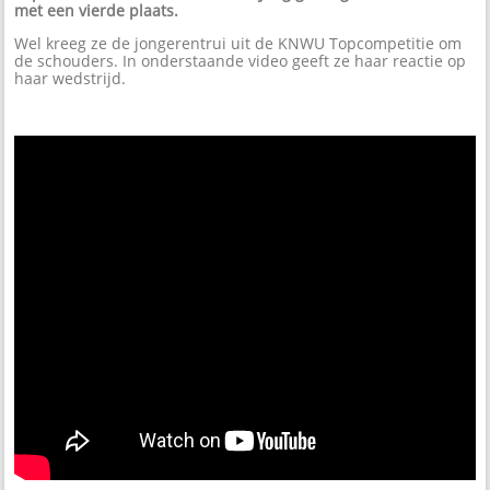
met een vierde plaats.
Wel kreeg ze de jongerentrui uit de KNWU Topcompetitie om
de schouders. In onderstaande video geeft ze haar reactie op
haar wedstrijd.