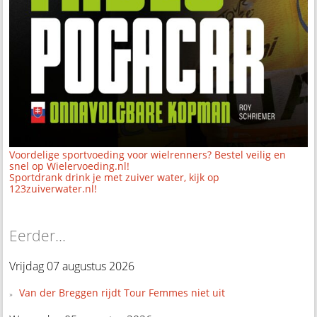
Voordelige sportvoeding voor wielrenners? Bestel veilig en
snel op Wielervoeding.nl!
Sportdrank drink je met zuiver water, kijk op
123zuiverwater.nl!
Eerder...
Vrijdag 07 augustus 2026
Van der Breggen rijdt Tour Femmes niet uit