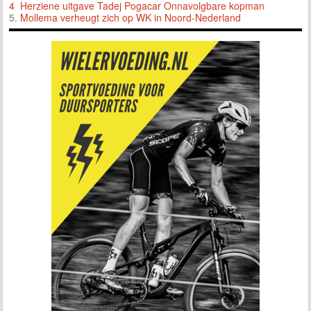
4 Herziene uitgave Tadej Pogacar Onnavolgbare kopman
5.
Mollema verheugt zich op WK in Noord-Nederland