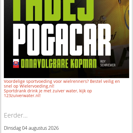
Voordelige sportvoeding voor wielrenners? Bestel veilig en
snel op Wielervoeding.nl!
Sportdrank drink je met zuiver water, kijk op
123zuiverwater.nl!
Eerder...
Dinsdag 04 augustus 2026