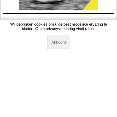
Wij gebruiken cookies om u de best mogelijke ervaring te
Interviews
bieden. Onze privacyverklaring vindt u
hier
.
23-07-2026
Akkoord
Rien van Horik legt de microfoon na vijftig jaar neer
17-06-2026
Frits Biesterbos mag al dromen van de Tour
04-06-2026
Roan Konings kijkt uit naar de Baloise Belgium Tour
30-05-2026
Volledig herstelde Marijn van den Berg via Copenhagen
Sprint naar NK
23-03-2026