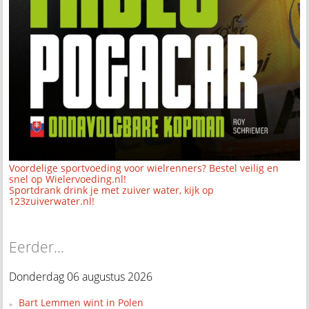
Voordelige sportvoeding voor wielrenners? Bestel veilig en
snel op Wielervoeding.nl!
Sportdrank drink je met zuiver water, kijk op
123zuiverwater.nl!
Eerder...
Donderdag 06 augustus 2026
Bart Lemmen wint in Polen