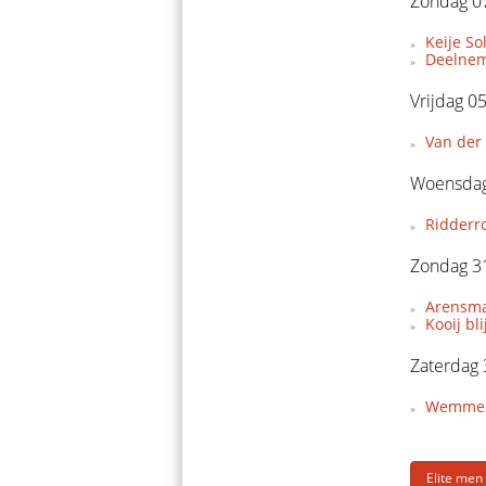
Zondag 07
Keije So
Deelnem
Vrijdag 0
Van der 
Woensdag
Ridderr
Zondag 3
Arensman
Kooij bl
Zaterdag
Wemmers 
Elite men