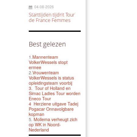
04-08-2026
Starttijden tijdrit Tour
de France Femmes
Best gelezen
1.
Mannenteam
VolkerWessels stopt
ermee
2.
Vrouwenteam
VolkerWessels is status
opleidingsteam voorbij
3.
Tour of Holland en
Simac Ladies Tour worden
Eneco Tour
4 Herziene uitgave Tadej
Pogacar Onnavolgbare
kopman
5.
Mollema verheugt zich
op WK in Noord-
Nederland