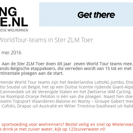
WorldTour-teams in Ster ZLM Toer
7 mei 2016
-
Aan de Ster ZLM Toer doen dit jaar zeven World Tour teams mee. 
nds-Belgische etappekoers, die verreden wordt van 15 tot en met 
ntinentale ploegen aan de start.
mende World Tour teams zijn het Nederlandse LottoNL-Jumbo, Eti
tto Soudal uit België, het op een Duitse licentie rijdende Giant-Al
 Cannondale uit de Verenigde Staten en het Zwitserse IAM Cycling.
se Roompot-Oranje Peloton is één van die ploegen. Naast hen do
 teams Topsport Vlaanderen-Baloise en Wanty – Groupe Gobert mee
 Cofidis, Drapac uit Australië en Wilier Triestina-Southeast uit Italië
 sportvoeding voor wielrenners? Bestel veilig en snel op Wielervoe
 drink je met zuiver water, kijk op 123zuiverwater.nl!