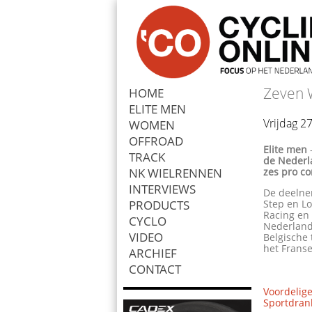
Zeven 
HOME
ELITE MEN
Zoek
Vrijdag 2
WOMEN
OFFROAD
Elite men
TRACK
de Nederla
NK WIELRENNEN
zes pro co
INTERVIEWS
De deelne
PRODUCTS
Step en Lo
Racing en
CYCLO
Nederland
VIDEO
Belgische
het Franse
ARCHIEF
CONTACT
Voordelige
Sportdrank