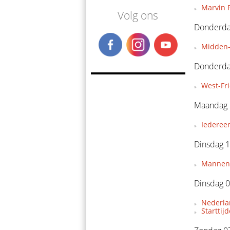
Marvin P
Volg ons
Donderdag
Midden-
Donderda
West-Fr
Maandag 
Iederee
Dinsdag 1
Mannent
Dinsdag 0
Nederla
Starttij