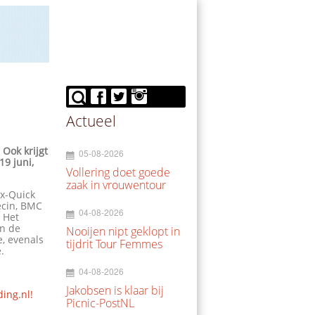
Actueel
Ook krijgt
05-08-2026
19 juni,
Vollering doet goede
zaak in vrouwentour
xx-Quick
pecin, BMC
04-08-2026
 Het
en de
Nooijen nipt geklopt in
, evenals
tijdrit Tour Femmes
.
04-08-2026
Jakobsen is klaar bij
ding.nl!
Picnic-PostNL