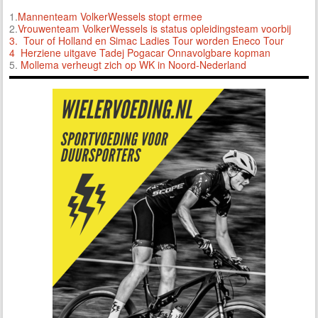
1.
Mannenteam VolkerWessels stopt ermee
2.
Vrouwenteam VolkerWessels is status opleidingsteam voorbij
3.
Tour of Holland en Simac Ladies Tour worden Eneco Tour
4 Herziene uitgave Tadej Pogacar Onnavolgbare kopman
5.
Mollema verheugt zich op WK in Noord-Nederland