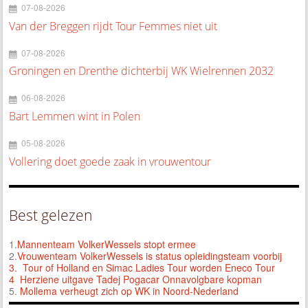
07-08-2026
Van der Breggen rijdt Tour Femmes niet uit
07-08-2026
Groningen en Drenthe dichterbij WK Wielrennen 2032
06-08-2026
Bart Lemmen wint in Polen
05-08-2026
Vollering doet goede zaak in vrouwentour
Best gelezen
1.
Mannenteam VolkerWessels stopt ermee
2.
Vrouwenteam VolkerWessels is status opleidingsteam voorbij
3.
Tour of Holland en Simac Ladies Tour worden Eneco Tour
4 Herziene uitgave Tadej Pogacar Onnavolgbare kopman
5.
Mollema verheugt zich op WK in Noord-Nederland