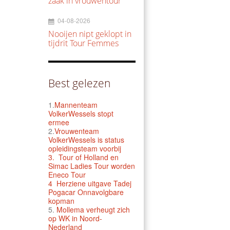
zaak in vrouwentour
04-08-2026
Nooijen nipt geklopt in
tijdrit Tour Femmes
Best gelezen
1.
Mannenteam
VolkerWessels stopt
ermee
2.
Vrouwenteam
VolkerWessels is status
opleidingsteam voorbij
3.
Tour of Holland en
Simac Ladies Tour worden
Eneco Tour
4 Herziene uitgave Tadej
Pogacar Onnavolgbare
kopman
5.
Mollema verheugt zich
op WK in Noord-
Nederland