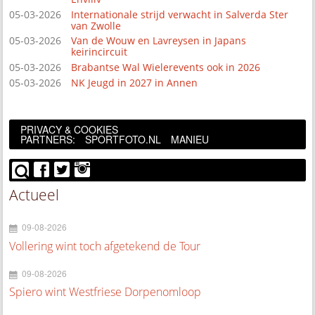
05-03-2026
Internationale strijd verwacht in Salverda Ster
van Zwolle
05-03-2026
Van de Wouw en Lavreysen in Japans
keirincircuit
05-03-2026
Brabantse Wal Wielerevents ook in 2026
05-03-2026
NK Jeugd in 2027 in Annen
PRIVACY & COOKIES
PARTNERS:
SPORTFOTO.NL
MANIEU
Actueel
09-08-2026
Vollering wint toch afgetekend de Tour
09-08-2026
Spiero wint Westfriese Dorpenomloop