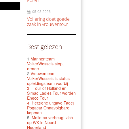
Polen
05-08-2026
Vollering doet goede
zaak in vrouwentour
Best gelezen
1.
Mannenteam
VolkerWessels stopt
ermee
2.
Vrouwenteam
VolkerWessels is status
opleidingsteam voorbij
3.
Tour of Holland en
Simac Ladies Tour worden
Eneco Tour
4 Herziene uitgave Tadej
Pogacar Onnavolgbare
kopman
5.
Mollema verheugt zich
op WK in Noord-
Nederland