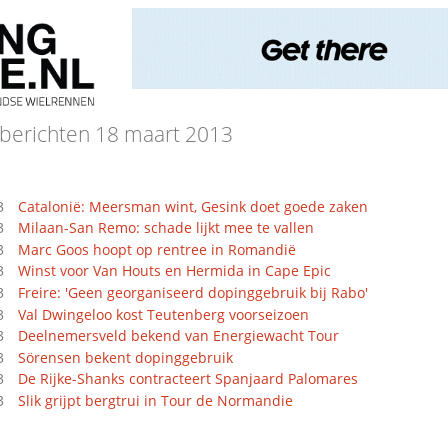
berichten 18 maart 2013
3
Catalonië: Meersman wint, Gesink doet goede zaken
3
Milaan-San Remo: schade lijkt mee te vallen
3
Marc Goos hoopt op rentree in Romandië
3
Winst voor Van Houts en Hermida in Cape Epic
3
Freire: 'Geen georganiseerd dopinggebruik bij Rabo'
3
Val Dwingeloo kost Teutenberg voorseizoen
3
Deelnemersveld bekend van Energiewacht Tour
3
Sörensen bekent dopinggebruik
3
De Rijke-Shanks contracteert Spanjaard Palomares
3
Slik grijpt bergtrui in Tour de Normandie