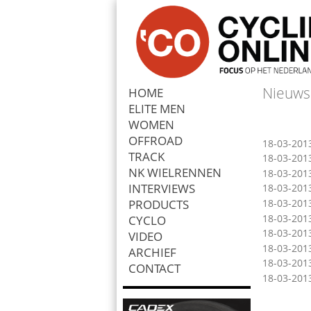
Nieuws
HOME
ELITE MEN
Zoek
WOMEN
OFFROAD
18-03-201
TRACK
18-03-201
NK WIELRENNEN
18-03-201
INTERVIEWS
18-03-201
PRODUCTS
18-03-201
18-03-201
CYCLO
18-03-201
VIDEO
18-03-201
ARCHIEF
18-03-201
CONTACT
18-03-201