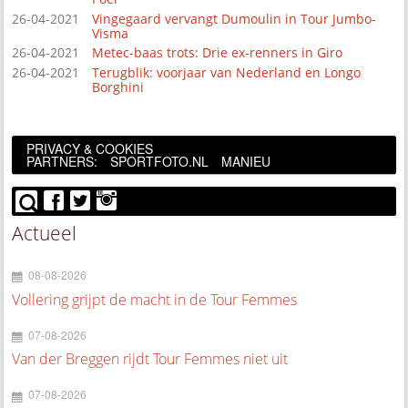
26-04-2021
Vingegaard vervangt Dumoulin in Tour Jumbo-
Visma
26-04-2021
Metec-baas trots: Drie ex-renners in Giro
26-04-2021
Terugblik: voorjaar van Nederland en Longo
Borghini
PRIVACY & COOKIES
PARTNERS:
SPORTFOTO.NL
MANIEU
Actueel
08-08-2026
Vollering grijpt de macht in de Tour Femmes
07-08-2026
Van der Breggen rijdt Tour Femmes niet uit
07-08-2026