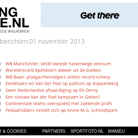
berichten 01 november 2013
3
WB Manchester: Veldt tweede halverwege omnium
3
Wereldrecord Apeldoorn alweer uit de boeken
3
WB Baan: ploegachtervolgers zetten record scherp
3
Eenkhoorn en Van der Poel op podium op Koppenberg
3
Geen Nederlandse afvaardiging op EK Derny
3
Een nieuwe Van der Poel kampioen in Gieten?
3
Continentale teams overspoeld met zoekende profs
3
Pedaalridders nestelt zich op Annie M.G. Schmidtpark
Y & COOKIES
PARTNERS:
SPORTFOTO.NL
MANIEU