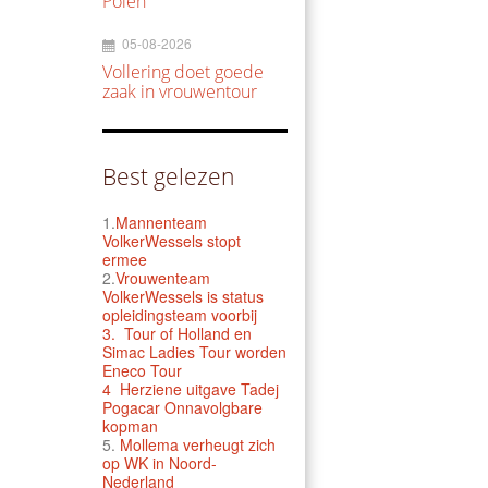
Polen
05-08-2026
Vollering doet goede
zaak in vrouwentour
Best gelezen
1.
Mannenteam
VolkerWessels stopt
ermee
2.
Vrouwenteam
VolkerWessels is status
opleidingsteam voorbij
3.
Tour of Holland en
Simac Ladies Tour worden
Eneco Tour
4 Herziene uitgave Tadej
Pogacar Onnavolgbare
kopman
5.
Mollema verheugt zich
op WK in Noord-
Nederland