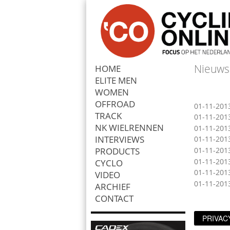
Nieuws
HOME
ELITE MEN
Zoek
WOMEN
OFFROAD
01-11-201
TRACK
01-11-201
NK WIELRENNEN
01-11-201
INTERVIEWS
01-11-201
PRODUCTS
01-11-201
01-11-201
CYCLO
01-11-201
VIDEO
01-11-201
ARCHIEF
CONTACT
PRIVAC