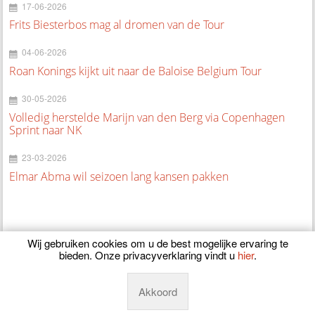
17-06-2026
Frits Biesterbos mag al dromen van de Tour
04-06-2026
Roan Konings kijkt uit naar de Baloise Belgium Tour
30-05-2026
Volledig herstelde Marijn van den Berg via Copenhagen
Sprint naar NK
23-03-2026
Elmar Abma wil seizoen lang kansen pakken
Wij gebruiken cookies om u de best mogelijke ervaring te
bieden. Onze privacyverklaring vindt u
hier
.
© 2026
CyclingOnline.nl
Akkoord
Powered by
Manieu.nl