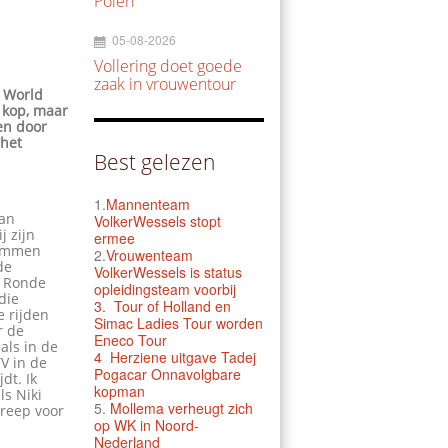
Polen
05-08-2026
Vollering doet goede
zaak in vrouwentour
e World
p kop, maar
en door
 het
Best gelezen
1.
Mannenteam
kan
VolkerWessels stopt
j zijn
ermee
 Emmen
2.
Vrouwenteam
de
VolkerWessels is status
e Ronde
opleidingsteam voorbij
die
3.
Tour of Holland en
e rijden
Simac Ladies Tour worden
r de
Eneco Tour
als in de
4 Herziene uitgave Tadej
V in de
Pogacar Onnavolgbare
dt. Ik
kopman
ls Niki
5.
Mollema verheugt zich
treep voor
op WK in Noord-
Nederland