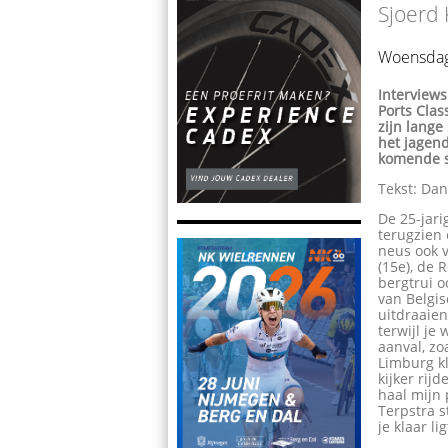
Sjoerd
Woensdag
Interviews
Ports Clas
zijn lange
het jagen
komende s
Tekst: Dan
De 25-jari
terugzien 
neus ook v
(15e), de 
bergtrui o
van Belgis
uitdraaien
terwijl je
aanval, zo
Limburg kl
kijker rijd
haal mijn 
Terpstra s
je klaar ligt