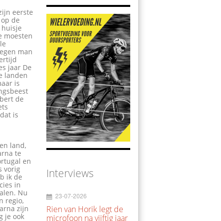
zijn eerste
 op de
 huisje
je moesten
le
 negen man
ertijd
es jaar De
de landen
maar is
ingsbeest
rbert de
ets
dat is
en land,
arna te
ortugal en
s vorig
Interviews
b ik de
cies in
balen. Nu
23-07-2026
n regio,
Rien van Horik legt de
arna zijn
 je ook
microfoon na vijftig jaar