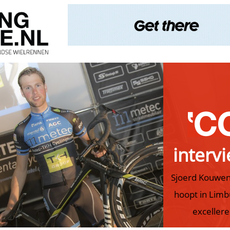
interv
Sjoerd Kouwe
hoopt in Limb
exceller