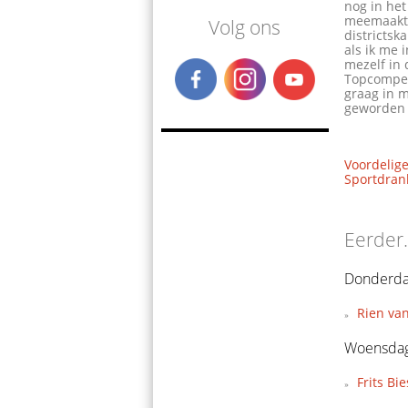
nog in het
meemaakt. 
Volg ons
districtsk
als ik me 
mezelf in 
Topcompeti
graag in m
geworden a
Voordelige
Sportdrank
Eerder.
Donderdag
Rien van
Woensdag
Frits Bi