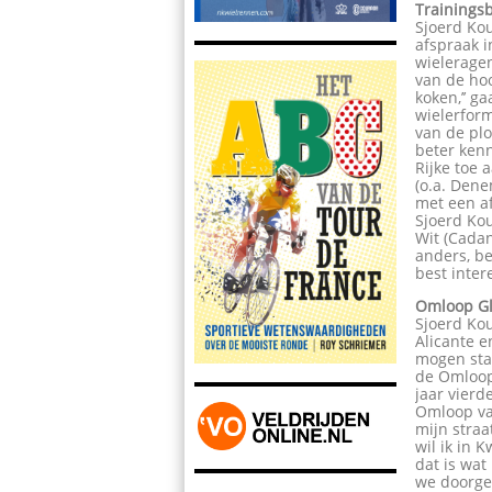
Trainings
Sjoerd Kou
afspraak i
wieleragen
van de ho
koken,’’ g
wielerform
van de plo
beter kenn
Rijke toe 
(o.a. Dene
met een af
Sjoerd Kou
Wit (Cadan
anders, be
best intere
Omloop Gl
Sjoerd Kou
Alicante e
mogen star
de Omloop 
jaar vier
Omloop va
mijn straa
wil ik in 
dat is wat
we doorge