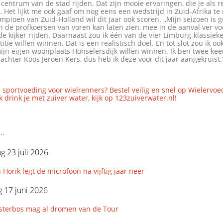
 centrum van de stad rijden. Dat zijn mooie ervaringen, die je als 
Het lijkt me ook gaaf om nog eens een wedstrijd in Zuid-Afrika te r
ampioen van Zuid-Holland wil dit jaar ook scoren. ,,Mijn seizoen is 
in de profkoersen van voren kan laten zien, mee in de aanval ver vo
de kijker rijden. Daarnaast zou ik één van de vier Limburg-klassieke
tie willen winnen. Dat is een realistisch doel. En tot slot zou ik oo
ijn eigen woonplaats Honselersdijk willen winnen. Ik ben twee ke
chter Koos Jeroen Kers, dus heb ik deze voor dit jaar aangekruist.
 sportvoeding voor wielrenners? Bestel veilig en snel op Wielervoe
 drink je met zuiver water, kijk op 123zuiverwater.nl!
..
 23 juli 2026
 Horik legt de microfoon na vijftig jaar neer
 17 juni 2026
esterbos mag al dromen van de Tour