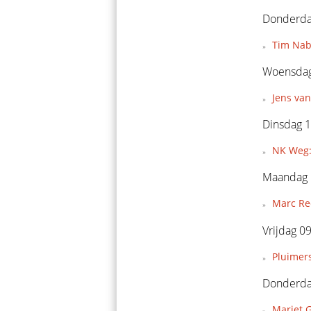
Donderdag
Tim Nabe
Woensdag
Jens van
Dinsdag 1
NK Weg:
Maandag 
Marc Ree
Vrijdag 0
Pluimers
Donderda
Marjet G