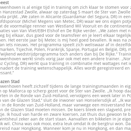
beest
wenhoven is al enige tijd in training om zich klaar te stomen voor 
n Hanzestad Zwolle, alwaar op zaterdag 5 maart de Ster van Zwolle
da prijkt. ,,We zaten in Alicante (Guardamar del Segura, DR) in een
ofdsponsor (Michel Megens van Metec, DR) waar we ons eigen pot
aat de voormalige renner van Westland Wil Vooruit en de continenta
aties van Van Vliet/EBH Elshof en De Rijke verder. ,,We zaten met
eg bij elkaar, dus goed voor de teamsfeer en je leert elkaar tegelijk
en. Het eerste jaar bij Metec is mij heel goed bevallen. Ik was na z
aan iets nieuws. Het programma speelt zich weliswaar af in dezelf
marken, Tsjechië, Polen, Frankrijk, Spanje, Portugal en België, DR), 
wijkend wedstrijdprogramma toch anders dan bij De Rijke.’’ Train
wenhoven werkt sinds vorig jaar ook met een andere trainer. ,,No
z Cycling, DR) werkt qua training in combinatie met wattages net i
nadert de training wetenschappelijk. Alles wordt geregistreerd en 
ssant.’’
azen Stad
wenhoven heeft zichzelf tijdens de lange trainingsmaanden in eig
n op Mallorca op scherp gezet voor de Ster van Zwolle. ,,Ik hoop da
ten in de Ronde van Zuid-Holland, vervolgens een week later in P
van de Glazen Stad,’’ sluit de inwoner van Honselersdijk af. ,,Ik wa
de in de Ronde van Zuid-Holland, maar vanwege een misverstand he
n de Glazen Stad moeten missen. De koers bleek een slagveld, pre
tje. Ik houd van harde en zware koersen, zat thuis dus gewoon te 
Kwintsheul zeker aan de start staan. Aanvallen en bikkelen in je eige
 ik wil. China was ook mooi, extra leuk omdat ik de bergtrui won. Da
reisd naar Hongkong. Wanneer kom je nu in Hongkong, en dan mag