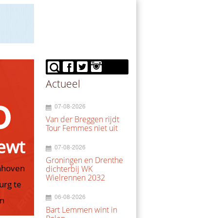
Actueel
07-08-2026
Van der Breggen rijdt
Tour Femmes niet uit
iewt
07-08-2026
Groningen en Drenthe
nhoven
dichterbij WK
Wielrennen 2032
urg te
06-08-2026
en
Bart Lemmen wint in