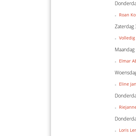
Donderda
Roan Kon
Zaterdag
Volledig
Maandag 
Elmar A
Woensdag
Eline Ja
Donderda
Riejann
Donderda
Loris Le