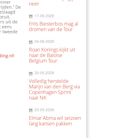
renner
neer
ijden.’’ De
geslaagd
17-06-2026
oruit,
rs uit de
Frits Biesterbos mag al
k eens
dromen van de Tour
er tweede
’
04-06-2026
Roan Konings kijkt uit
naar de Baloise
ding.nl!
Belgium Tour
30-05-2026
Volledig herstelde
Marijn van den Berg via
Copenhagen Sprint
naar NK
23-03-2026
Elmar Abma wil seizoen
lang kansen pakken