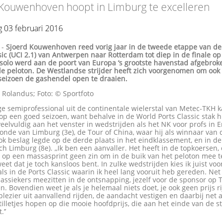
 Kouwenhoven hoopt in Limburg te excelleren
 03 februari 2016
-
Sjoerd Kouwenhoven reed vorig jaar in de tweede etappe van d
sic (UCI 2.1) van Antwerpen naar Rotterdam tot diep in de finale o
 solo werd aan de poort van Europa ‘s grootste havenstad afgebrok
de peloton. De Westlandse strijder heeft zich voorgenomen om ook
eizoen de gashendel open te draaien.
 Rolandus; Foto: © Sportfoto
ge semiprofessional uit de continentale wielerstal van Metec-TKH 
op een goed seizoen, want behalve in de World Ports Classic stak hi
eelvuldig aan het venster in wedstrijden als het NK voor profs in
Ronde van Limburg (3e), de Tour of China, waar hij als winnaar van 
ok beslag legde op de derde plaats in het eindklassement, en in d
ch Limburg (8e). ,,Ik ben een aanvaller. Het heeft in de topkoersen, 
 op een massasprint geen zin om in de buik van het peloton mee t
 weet dat je toch kansloos bent. In zulke wedstrijden kies ik juist voo
als in de Ports Classic waarin ik heel lang vooruit heb gereden. Net 
assiekers meezitten in de ontsnapping, jezelf voor de sponsor op T
en. Bovendien weet je als je helemaal niets doet, je ook geen prijs rij
plezier uit aanvallend rijden, de aandacht vestigen en daarbij net a
tilletjes hopen op die mooie hoofdprijs, die aan het einde van de s
.’’