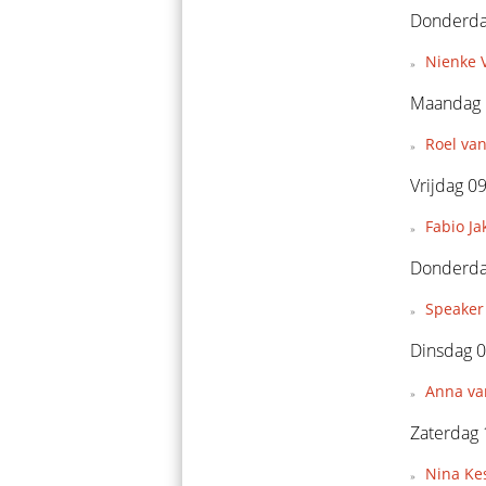
Donderda
Nienke V
Maandag 
Roel van
Vrijdag 0
Fabio Ja
Donderda
Speaker 
Dinsdag 0
Anna van
Zaterdag 
Nina Kes