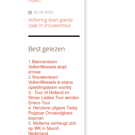
Polen
05-08-2026
Vollering doet goede
zaak in vrouwentour
Best gelezen
1.
Mannenteam
VolkerWessels stopt
ermee
2.
Vrouwenteam
VolkerWessels is status
opleidingsteam voorbij
3.
Tour of Holland en
Simac Ladies Tour worden
Eneco Tour
4 Herziene uitgave Tadej
Pogacar Onnavolgbare
kopman
5.
Mollema verheugt zich
op WK in Noord-
Nederland