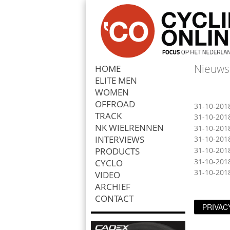
Nieuws
HOME
ELITE MEN
Zoek
WOMEN
OFFROAD
31-10-201
TRACK
31-10-201
NK WIELRENNEN
31-10-201
INTERVIEWS
31-10-201
PRODUCTS
31-10-201
31-10-201
CYCLO
31-10-201
VIDEO
ARCHIEF
CONTACT
PRIVAC