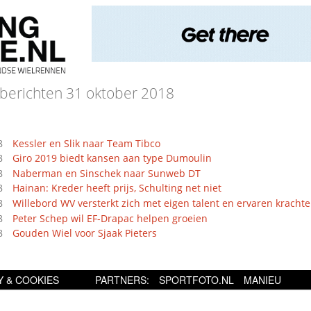
berichten 31 oktober 2018
8
Kessler en Slik naar Team Tibco
8
Giro 2019 biedt kansen aan type Dumoulin
8
Naberman en Sinschek naar Sunweb DT
8
Hainan: Kreder heeft prijs, Schulting net niet
8
Willebord WV versterkt zich met eigen talent en ervaren kracht
8
Peter Schep wil EF-Drapac helpen groeien
8
Gouden Wiel voor Sjaak Pieters
Y & COOKIES
PARTNERS:
SPORTFOTO.NL
MANIEU