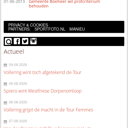
01-06-2013
Gemeente Boxmeer wil profcriterium
behouden
PRIVACY & COOKIES
PARTNERS:
SPORTFOTO.NL
MANIEU
Actueel
09-08-2026
Vollering wint toch afgetekend de Tour
09-08-2026
Spiero wint Westfriese Dorpenomloop
08-08-2026
Vollering grijpt de macht in de Tour Femmes
07-08-2026