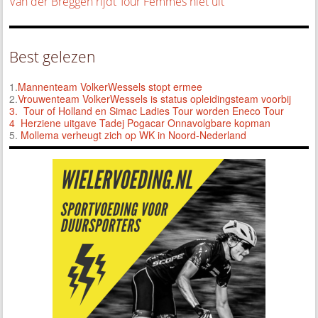
Van der Breggen rijdt Tour Femmes niet uit
Best gelezen
1.
Mannenteam VolkerWessels stopt ermee
2.
Vrouwenteam VolkerWessels is status opleidingsteam voorbij
3.
Tour of Holland en Simac Ladies Tour worden Eneco Tour
4 Herziene uitgave Tadej Pogacar Onnavolgbare kopman
5.
Mollema verheugt zich op WK in Noord-Nederland